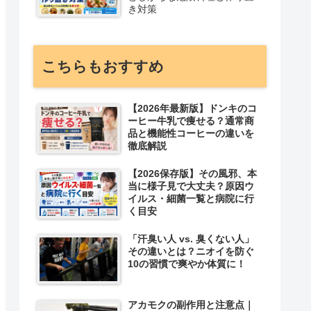
き対策
こちらもおすすめ
【2026年最新版】ドンキのコ
ーヒー牛乳で痩せる？通常商
品と機能性コーヒーの違いを
徹底解説
【2026保存版】その風邪、本
当に様子見で大丈夫？原因ウ
イルス・細菌一覧と病院に行
く目安
「汗臭い人 vs. 臭くない人」
その違いとは？ニオイを防ぐ
10の習慣で爽やか体質に！
アカモクの副作用と注意点｜