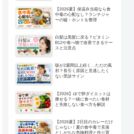
【2026夏】保温弁当箱なら食
中毒の心配なし？ランチジャ
ーの嘘・ホントを整理
白髪は黒髪に戻る？ビタミン
B12や食べ物で改善できるケー
スと注意点
咳が2週間以上続く…ただの風
邪？長引く原因と見逃したく
ない受診サイン
【2026】ゆで卵ダイエットは
痩せる？一緒に食べたい食材
と失敗しない食べ方を解説
【2026夏】2日目のカレーだけ
じゃない！夏の食中毒で見落
としがちな危険料理と作り置