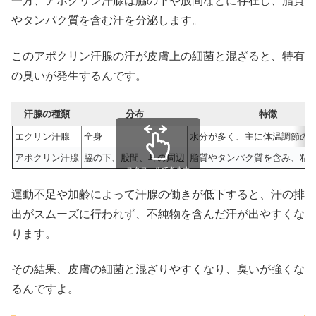
一方、アポクリン汗腺は脇の下や股間などに存在し、脂質
やタンパク質を含む汗を分泌します。
このアポクリン汗腺の汗が皮膚上の細菌と混ざると、特有
の臭いが発生するんです。
汗腺の種類
分布
特徴
エクリン汗腺
全身
水分が多く、主に体温調節の
アポクリン汗腺
脇の下、股間、耳の周辺
脂質やタンパク質を含み、粘
スクロールできます
運動不足や加齢によって汗腺の働きが低下すると、汗の排
出がスムーズに行われず、不純物を含んだ汗が出やすくな
ります。
その結果、皮膚の細菌と混ざりやすくなり、臭いが強くな
るんですよ。