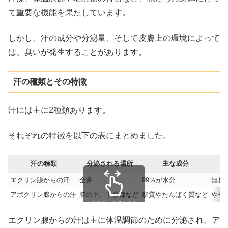
て重要な機能を果たしています。
しかし、汗の成分や分泌量、そして皮膚上の環境によって
は、臭いが発生することがあります。
汗の種類とその特徴
汗には主に2種類あります。
それぞれの特徴を以下の表にまとめました。
汗の種類
分泌される場所
主な成分
エクリン腺からの汗
全身
99％が水分
無臭
アポクリン腺からの汗
脇の下、下腹部など
脂質やたんぱく質など
やや
スクロールできます
エクリン腺からの汗は主に体温調節のために分泌され、ア