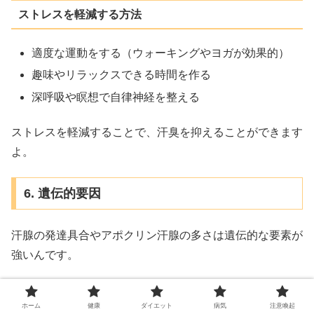
ストレスを軽減する方法
適度な運動をする（ウォーキングやヨガが効果的）
趣味やリラックスできる時間を作る
深呼吸や瞑想で自律神経を整える
ストレスを軽減することで、汗臭を抑えることができます
よ。
6. 遺伝的要因
汗腺の発達具合やアポクリン汗腺の多さは遺伝的な要素が
強いんです。
家族に汗の臭いが強い人がいる場合、遺伝的な影響を受け
ホーム
健康
ダイエット
病気
注意喚起
る可能性があります。