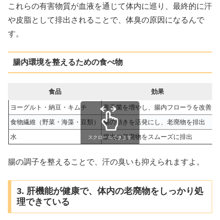
これらの有害物質が血液を通じて体内に巡り、最終的に汗
や皮脂として排出されることで、体臭の原因になるんで
す。
腸内環境を整えるための食べ物
食品
効果
ヨーグルト・納豆・キムチ
善玉菌を増やし、腸内フローラを改善
食物繊維（野菜・海藻・豆類）
腸の動きを活発にし、老廃物を排出
水
腸内の老廃物をスムーズに排出
スクロールできます
腸の調子を整えることで、汗の臭いも抑えられますよ。
3. 肝機能が健康で、体内の老廃物をしっかり処
理できている