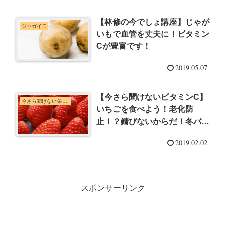
【林修の今でしょ講座】じゃが
ジャガイモ
いもで血管を丈夫に！ビタミン
Cが豊富です！
2019.05.07
【今さら聞けないビタミンC】
今さら聞けない栄養素
いちごを食べよう！老化防
止！？錆びないからだ！冬バ
テ、肥満、心臓病対策！【今で
2019.02.02
しょ講座】
スポンサーリンク