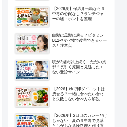
【2026夏】保温弁当箱なら食
中毒の心配なし？ランチジャ
ーの嘘・ホントを整理
白髪は黒髪に戻る？ビタミン
B12や食べ物で改善できるケー
スと注意点
咳が2週間以上続く…ただの風
邪？長引く原因と見逃したく
ない受診サイン
【2026】ゆで卵ダイエットは
痩せる？一緒に食べたい食材
と失敗しない食べ方を解説
【2026夏】2日目のカレーだけ
じゃない！夏の食中毒で見落
としがちな危険料理と作り置