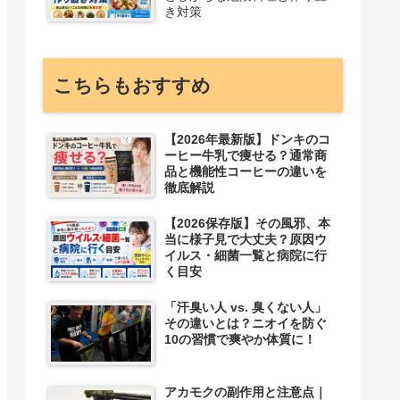
き対策
こちらもおすすめ
【2026年最新版】ドンキのコ
ーヒー牛乳で痩せる？通常商
品と機能性コーヒーの違いを
徹底解説
【2026保存版】その風邪、本
当に様子見で大丈夫？原因ウ
イルス・細菌一覧と病院に行
く目安
「汗臭い人 vs. 臭くない人」
その違いとは？ニオイを防ぐ
10の習慣で爽やか体質に！
アカモクの副作用と注意点｜