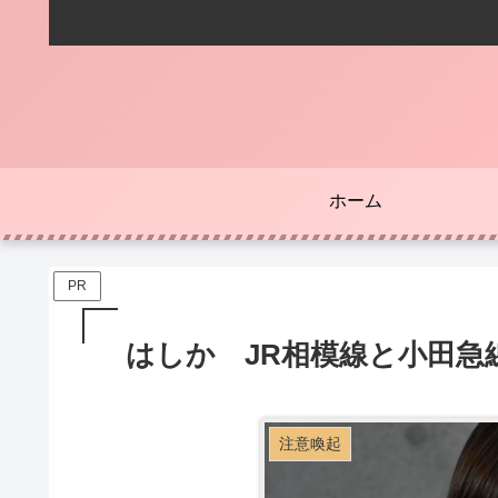
ホーム
PR
はしか JR相模線と小田急
注意喚起