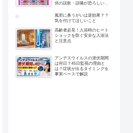
供の誤飲・誤嚥が恐ろしいも
の【注意・警告】
風邪に鼻うがいは逆効果？？
気を付けてほしいこと
高齢者必見！入浴時のヒート
ショックを防ぐ安全な入浴法
と注意点
アンデスウイルスの潜伏期間
は何日？45日監視の理由と
は？症状が出るタイミングを
事実ベースで解説