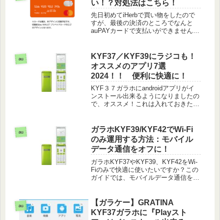
い！？対処法はこちら！
先日初めてiHerbで買い物をしたので
すが、最後の決済のところでなんと
auPAYカードで支払いができませんで
した！何度確認しても、カード番号そ
の他に間違いが無いのにエラーが出て
決済できません。海外サイトですから
KYF37／KYF39にラジコも！
au
安心のプリペイド式クレジットカ...続
オススメのアプリ7選
きを読む
2024！！ 便利に快適に！
KYF３７ガラホにandroidアプリがイ
ンストール出来るようになりましたの
で、オススメ！これは入れておきた
い！アプリをご紹介します！→ アプ
リの簡単インストールの手順はこちら
の記事です。まずはこれ！Cメールア
ガラホKYF39/KYF42でWi-Fi
au
プリ「通話＆SMSメッセージ」...続き
のみ運用する方法：モバイル
を読む
データ通信をオフに！
ガラホKYF37やKYF39、KYF42をWi-
Fiのみで快適に使いたいですか？この
ガイドでは、モバイルデータ通信をオ
フにしてWi-Fiだけを利用する方法を
詳しく解説します。余計なデータ料金
を節約し、Wi-Fi環境でのみガラホを
【ガラケー】GRATINA
au
使うための簡単なステップをご紹介。
KYF37ガラホに『Playスト
今すぐチェックして、スマートなガラ