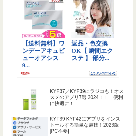
KYF37／KYF39にラジコも！オス
スメのアプリ7選 2024！！ 便利
に快適に！
KYF39 KYF42にアプリをインス
トールする簡単な裏技！2023版
[PC不要]