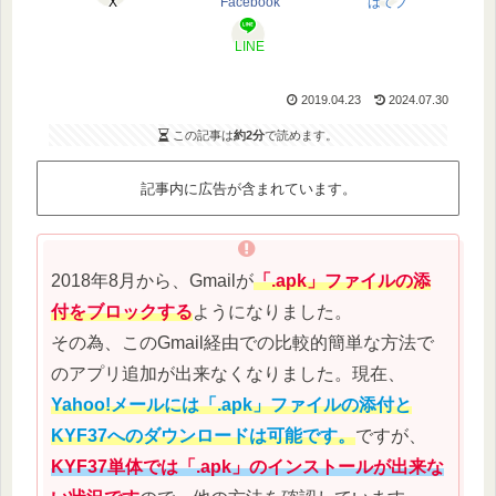
X
Facebook
はてブ
LINE
2019.04.23
2024.07.30
この記事は
約2分
で読めます。
記事内に広告が含まれています。
2018年8月から、Gmailが
「.apk」ファイルの添
付をブロックする
ようになりました。
その為、このGmail経由での比較的簡単な方法で
のアプリ追加が出来なくなりました。現在、
Yahoo!メールには「.apk」ファイルの添付と
KYF37へのダウンロードは可能です。
ですが、
KYF37単体では「.apk」のインストールが出来な