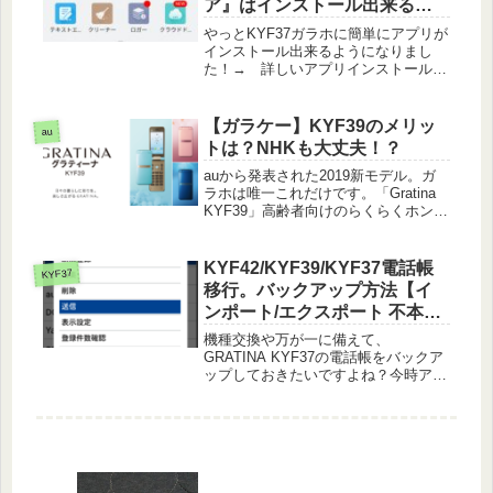
ア』はインストール出来るの
ホライフを始めましょう！
か？
やっとKYF37ガラホに簡単にアプリが
インストール出来るようになりまし
た！→ 詳しいアプリインストール手
順はこちら！そうなりますと、
『Google Playストア』が使えるとも
っと便利ですよね！？『Playストア』
【ガラケー】KYF39のメリッ
au
アプリがインストール出来る...続きを
トは？NHKも大丈夫！？
読む
auから発表された2019新モデル。ガ
ラホは唯一これだけです。「Gratina
KYF39」高齢者向けのらくらくホンす
ら、スマホになった時代にガラホが何
とか1台だけでましたよ！スマホ隆盛
の時代にこの「KYF39」を使うメリッ
KYF42/KYF39/KYF37電話帳
KYF37
トは？最近話題に...続きを読む
移行。バックアップ方法【イ
ンポート/エクスポート 不本意
に裏技】
機種交換や万が一に備えて、
GRATINA KYF37の電話帳をバックア
ップしておきたいですよね？今時アナ
ログの手書きの電話帳を作っている人
もいないでしょうし、たとえ作ってい
ても一から入力し直すなんて・・・何
の拷問ですか？？という感じです。
早...続きを読む