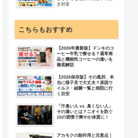
き対策
こちらもおすすめ
【2026年最新版】ドンキのコ
ーヒー牛乳で痩せる？通常商
品と機能性コーヒーの違いを
徹底解説
【2026保存版】その風邪、本
当に様子見で大丈夫？原因ウ
イルス・細菌一覧と病院に行
く目安
「汗臭い人 vs. 臭くない人」
その違いとは？ニオイを防ぐ
10の習慣で爽やか体質に！
アカモクの副作用と注意点｜