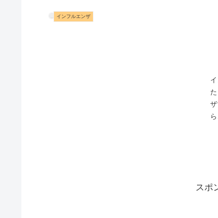
インフルエンザ
イ
た
ザ
ら
の接
スポ