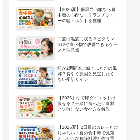
【2026夏】保温弁当箱なら食
中毒の心配なし？ランチジャ
ーの嘘・ホントを整理
白髪は黒髪に戻る？ビタミン
B12や食べ物で改善できるケー
スと注意点
咳が2週間以上続く…ただの風
邪？長引く原因と見逃したく
ない受診サイン
【2026】ゆで卵ダイエットは
痩せる？一緒に食べたい食材
と失敗しない食べ方を解説
【2026夏】2日目のカレーだけ
じゃない！夏の食中毒で見落
としがちな危険料理と作り置