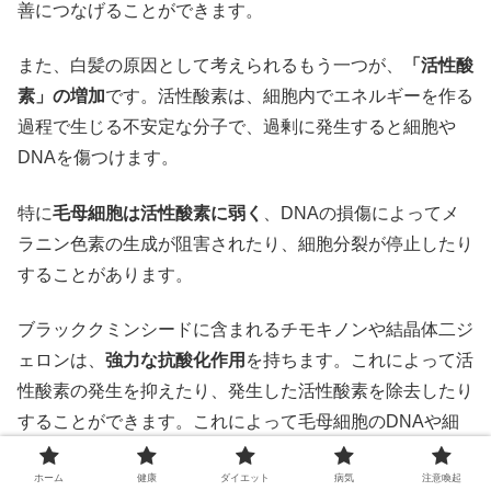
善につなげることができます。
また、白髪の原因として考えられるもう一つが、
「活性酸
素」の増加
です。活性酸素は、細胞内でエネルギーを作る
過程で生じる不安定な分子で、過剰に発生すると細胞や
DNAを傷つけます。
特に
毛母細胞は活性酸素に弱く
、DNAの損傷によってメ
ラニン色素の生成が阻害されたり、細胞分裂が停止したり
することがあります。
ブラッククミンシードに含まれるチモキノンや結晶体二ジ
ェロンは、
強力な抗酸化作用
を持ちます。これによって活
性酸素の発生を抑えたり、発生した活性酸素を除去したり
することができます。これによって毛母細胞のDNAや細
胞膜を保護し、メラニン色素の生成を維持したり、細胞分
ホーム
健康
ダイエット
病気
注意喚起
裂を促進したりすることができます。