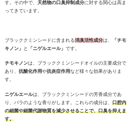
す。その中で、
天然物の口臭抑制成分
に対する関心は高ま
ってきています。
ブラッククミンシードに含まれる
消臭活性成分
は、
「チモ
キノン」
と
「ニゲルエール」
です。
チモキノン
は、ブラッククミンシードオイルの主要成分で
あり、
抗酸化作用
や
抗炎症作用
など様々な効果がありま
す。
ニゲルエール
は、ブラッククミンシードの芳香成分であ
り、バラのような香りがします。これらの成分は、
口腔内
の細菌や細菌代謝物質を減少させることで、口臭を抑えま
す。