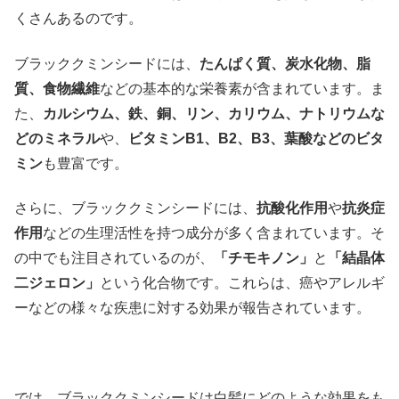
くさんあるのです。
ブラッククミンシードには、
たんぱく質、炭水化物、脂
質、食物繊維
などの基本的な栄養素が含まれています。ま
た、
カルシウム、鉄、銅、リン、カリウム、ナトリウムな
どのミネラル
や、
ビタミンB1、B2、B3、葉酸などのビタ
ミン
も豊富です。
さらに、ブラッククミンシードには、
抗酸化作用
や
抗炎症
作用
などの生理活性を持つ成分が多く含まれています。そ
の中でも注目されているのが、
「チモキノン」
と
「結晶体
二ジェロン」
という化合物です。これらは、癌やアレルギ
ーなどの様々な疾患に対する効果が報告されています。
では、ブラッククミンシードは白髪にどのような効果をも