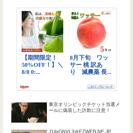
東京オリンピックチケット当選メ
ールに偽装した詐欺に注意！
J1jIxGNVL3＠EZWEB.NE.JP