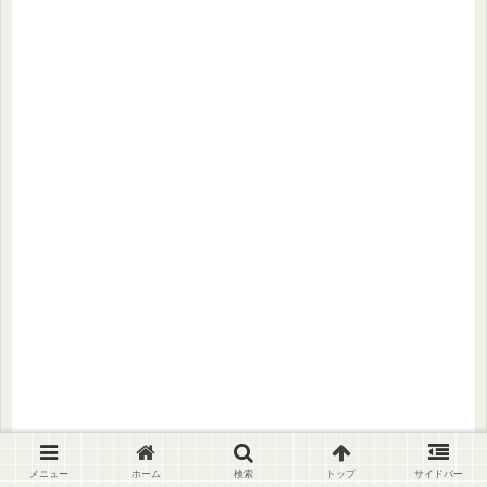
auガラホ「KYF37」で迷惑メールをau
メニュー
ホーム
検索
トップ
サイドバー