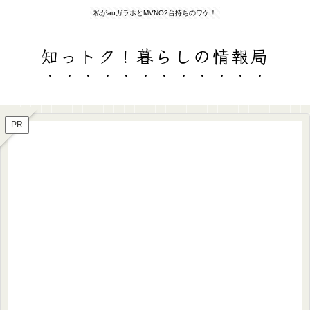
私がauガラホとMVNO2台持ちのワケ！
知っトク！暮らしの情報局
PR