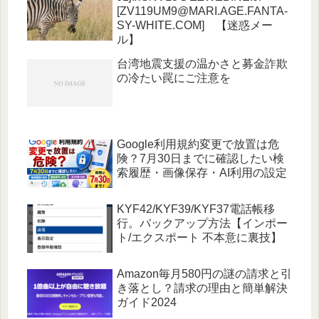
[ZV119UM9@MARI.AGE.FANTA-
SY-WHITE.COM] 【迷惑メー
ル】
台湾地震支援の温かさと募金詐欺
の冷たい罠にご注意を
Google利用規約変更で放置は危
険？7月30日までに確認したい検
索履歴・画像保存・AI利用の設定
KYF42/KYF39/KYF37電話帳移
行。バックアップ方法【インポー
ト/エクスポート 不本意に裏技】
Amazon毎月580円の謎の請求と引
き落とし？請求の理由と簡単解決
ガイド2024