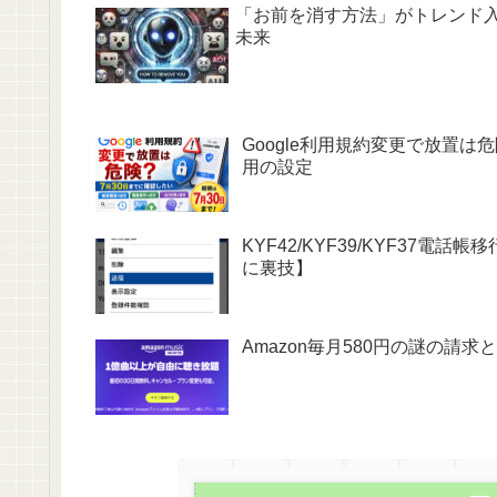
「お前を消す方法」がトレンド入
未来
Google利用規約変更で放置は
用の設定
KYF42/KYF39/KYF37
に裏技】
Amazon毎月580円の謎の請