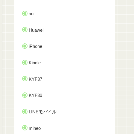
au
Huawei
iPhone
Kindle
KYF37
KYF39
LINEモバイル
mineo