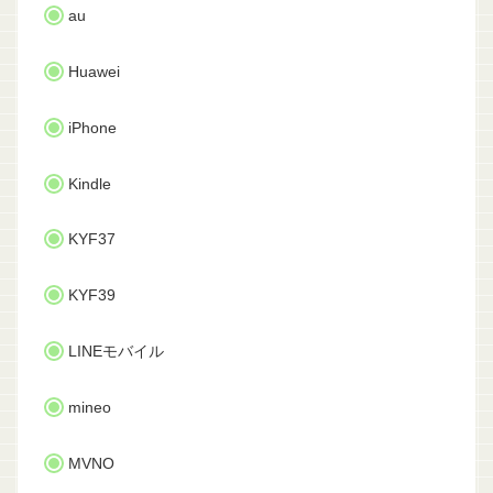
au
Huawei
iPhone
Kindle
KYF37
KYF39
LINEモバイル
mineo
MVNO