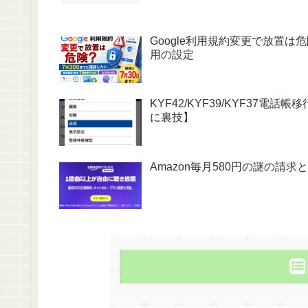
Google利用規約変更で放置は
用の設定
KYF42/KYF39/KYF37
に裏技】
Amazon毎月580円の謎の請