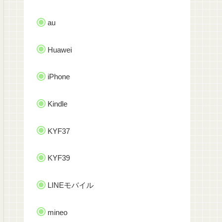
au
Huawei
iPhone
Kindle
KYF37
KYF39
LINEモバイル
mineo