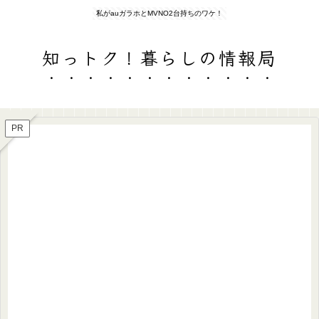
私がauガラホとMVNO2台持ちのワケ！
知っトク！暮らしの情報局
PR