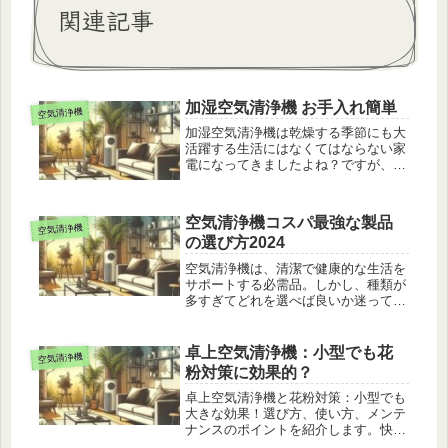
関連記事
加湿空気清浄機 お手入れ簡単
空気清浄機
加湿空気清浄機は乾燥する季節にも大
活躍する生活にはなくてはならない家
電になってきましたよね？ですが、加
湿機能分だけお手入れをしないと空気
清浄機内にカビが発生したりとかえっ
て健康に悪影響を及ぼす可能性もあり
空気清浄機コスパ最強な製品
空気清浄機
ます。この記事では、加湿空気清浄機
の選び方2024
の...続きを読む
空気清浄機は、清潔で健康的な生活を
サポートする必需品。しかし、種類が
多すぎてどれを選べば良いか迷ってし
まいますよね。コスパ最強の空気清浄
機を選ぶポイントを徹底解説します！
コスパ重視！空気清浄機の基本性能コ
卓上空気清浄機：小型でも花
空気清浄機
ストパフォーマンスを重視した空気清
粉対策に効果的？
浄...続きを読む
卓上空気清浄機と花粉対策：小型でも
大きな効果！選び方、使い方、メンテ
ナンスのポイントを紹介します。快適
な室内空間を保つための秘訣をお伝え