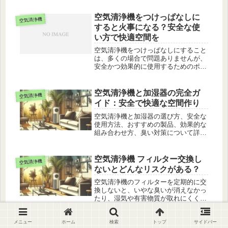
します。
空気清浄機をつけっぱなしに
空気清浄機
すると火事になる？安全な使
い方で快適空間を
空気清浄機をつけっぱなしにすること
は、多くの場合で問題ありませんが、
安全かつ効果的に使用するためのポイ
ントがいくつかありますよ。空気清浄
機のつけっぱなしのメリット空気清浄
機をつけっぱなしにすることで、部屋
空気清浄機と加湿器の完全ガ
空気清浄機
の空気は常に浄化され、細かいホコリ
イド：安全で快適な空間作り
や...続きを読む
空気清浄機と加湿器の選び方、安全な
使用方法、おすすめの製品、効果的な
組み合わせ方、臭い対策について詳し
く解説します。快適な室内環境を作る
ための完全ガイドです。
空気清浄機 フィルター交換し
空気清浄機
ないとどんなリスクがある？
空気清浄機のフィルターを定期的に交
換しないと、いやな臭いが消えなかっ
たり、湿気や有害物質が取れにくくな
ったりすることがあります。更に、フ
ィルターが詰まると、空気清浄機その
ものに悪影響を及ぼし、最悪の場合は
メニュー
ホーム
検索
トップ
サイドバー