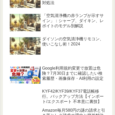
対処法
「空気清浄機の赤ランプが示すサ
イン」：シャープ、ダイキン、レ
ボイトのモデル別解説
ダイソンの空気清浄機リモコン、
使いこなし術！2024
Google利用規約変更で放置は危
険？7月30日までに確認したい検
索履歴・画像保存・AI利用の設定
KYF42/KYF39/KYF37電話帳移
行。バックアップ方法【インポー
ト/エクスポート 不本意に裏技】
Amazon毎月580円の謎の請求と引